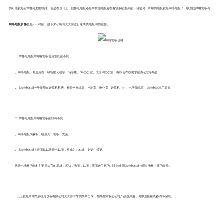
的可能就是它防静电功能很好。但是在设计上，防静电地板还是与其他地板存在着较多的差异的，目前另一常用的地板就是网络地板了，纵然防静电地板与
网络地板价格
也是不一样的，接下来小编就为大家进行这两类地板间的差异。
一.防静电地板与网络地板使用空间的不同：
、网络地板一般使用在：级智能化楼宇、写字楼、OA办公室、大开间办公室、有综合布线要求的办公室等场合;
2、防静电地板一般使用在计算机机房、程控交换机房、控制室、电化室、计算机中心、电子阅览室、防静电洁净厂房等。
二.防静电地板与网络地板的结构不同：
、网络地板为裸板，组成为：地板、支架。
2、防静电地板为表面粘贴防静电贴面，组成为：地板、支架、横梁。
防静电地板的结构主要是从它的基材，四边，地面，贴面，底面来了解的，以上就是防静电地板与网络地板主要的差异。
以上就是常州华辰机房设备有限公司为大家带来的简单分享，如果您对我们公司产品感兴趣，可以直接在线咨询小编哦。