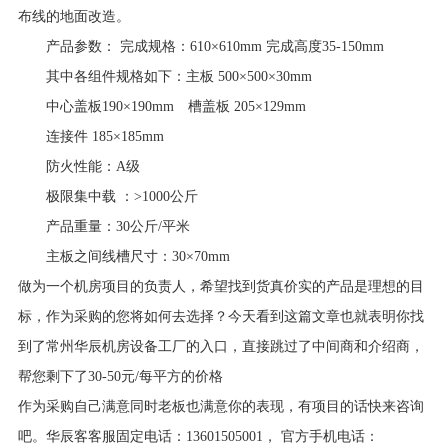
布线的地面改造。
产品参数： 完成规格：610×610mm 完成高度35-150mm
其中各组件规格如下：主板 500×500×30mm
中心盖板190×190mm 槽盖板 205×129mm
连接件 185×185mm
防火性能：A级
极限集中载 ：>1000公斤
产品重量：30公斤/平米
主板之间线槽尺寸：30×70mm
做为一个机房项目的负责人，希望找到货真价实的产品是理想的目
标，作为采购的您将如何去选择？今天看到这篇文章也就表明你找
到了常州华辰机房设备工厂的入口，直接跳过了中间商和介绍商，
帮您剩下了30-50元/每平方的价格
作为采购自己满意同时老板也满意你的表现，有项目的话快来咨询
吧。华辰客客服固定电话：13601505001， 官方手机电话：